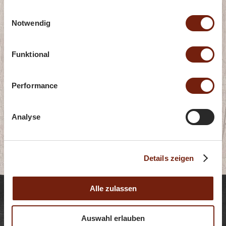
gesammelt haben.
Einwilligungsauswahl
Notwendig
Funktional
Weitere Produkt
Performance
Subkategorien
Analyse
Rippli
Details zeigen
Alle zulassen
Food-Inspiration mit
Auswahl erlauben