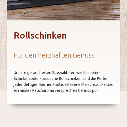
Rollschin­ken
Unternehmen
Arbeiten bei Möfag
Für den herzhaften Genuss
Team
Unsere geräucherten Spezialitäten wie Kasseler-
Schinken oder klassische Rollschinken sind die Perlen
Zertifikate
jeder deftigen Berner Platte. Erlesene Fleischstücke und
ein mildes Raucharoma versprechen Genuss pur.